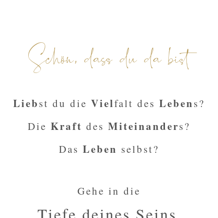
Schön, dass du da bist
Lieb
Viel
Leben
st du die
falt des
s?
Kraft
Miteinander
Die
des
s?
Leben
Das
selbst?
Gehe in die
Tiefe deines Seins
.