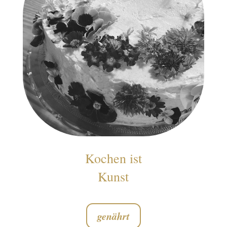
Kochen ist
Kunst
genährt